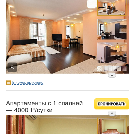
В номер включено
Апартаменты с 1 спалней
—
4000
/сутки
Р