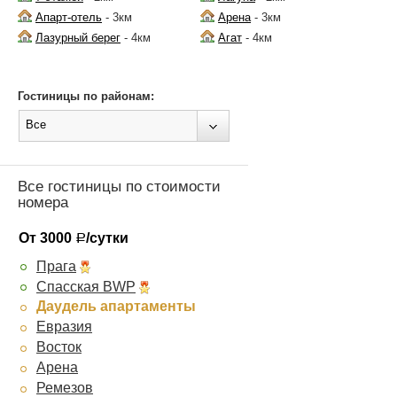
Апарт-отель
- 3км
Арена
- 3км
Лазурный берег
- 4км
Агат
- 4км
Гостиницы по районам:
Все
Все гостиницы по стоимости
номера
От 3000
/сутки
Р
Прага
Спасская BWP
Даудель апартаменты
Евразия
Восток
Арена
Ремезов